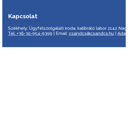
Kapcsolat
Székhely: Ügyfélszolgálati iroda, kalibráló labor 2142 Nagyta
Tel: +36-30-954-9399
| Email:
csandcs@csandcs.hu
|
Adat