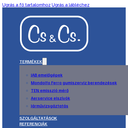
Ugrás a fő tartalomhoz
Ugrás a lábléchez
TERMÉKEK
JAB emelőgépek
Mondolfo Ferro gumiszerviz berendezések
TEN emisszió mérő
Aerservice elszívók
Járművizsgáztatás
SZOLGÁLTATÁSOK
REFERENCIÁK