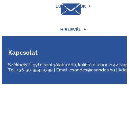
Kapcsolat
Székhely: Ügyfélszolgálati iroda, kalibráló labor 2142 Nagyta
Tel: +36-30-954-9399
| Email:
csandcs@csandcs.hu
|
Adat