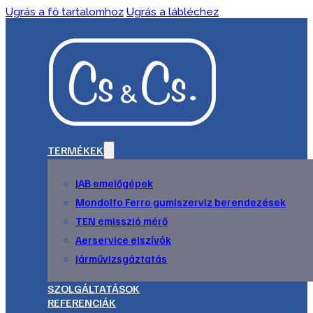
Ugrás a fő tartalomhoz
Ugrás a lábléchez
TERMÉKEK
JAB emelőgépek
Mondolfo Ferro gumiszerviz berendezések
TEN emisszió mérő
Aerservice elszívók
Járművizsgáztatás
SZOLGÁLTATÁSOK
REFERENCIÁK