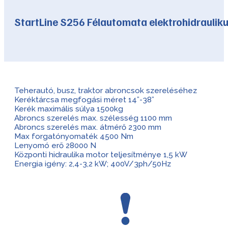
StartLine S256 Félautomata elektrohidraulik
Teherautó, busz, traktor abroncsok szereléséhez
Keréktárcsa megfogási méret 14”-38”
Kerék maximális súlya 1500kg
Abroncs szerelés max. szélesség 1100 mm
Abroncs szerelés max. átmérő 2300 mm
Max forgatónyomaték 4500 Nm
Lenyomó erő 28000 N
Központi hidraulika motor teljesítménye 1,5 kW
Energia igény: 2,4-3,2 kW; 400V/3ph/50Hz