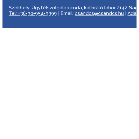
Székhely: Ügyfélszolgálati iroda, kalibráló labor 2142 Nagyta
Tel: +36-30-954-9399
| Email:
csandcs@csandcs.hu
|
Adat