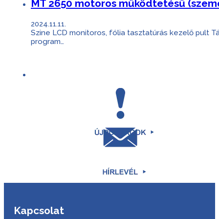
MT 2650 motoros működtetésű (személy
2024.11.11.
Szine LCD monitoros, fólia tasztatúrás kezelő pult 
program…
Kapcsolat