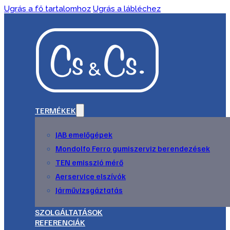
Ugrás a fő tartalomhoz
Ugrás a lábléchez
TERMÉKEK
JAB emelőgépek
Mondolfo Ferro gumiszerviz berendezések
TEN emisszió mérő
Aerservice elszívók
Járművizsgáztatás
SZOLGÁLTATÁSOK
REFERENCIÁK