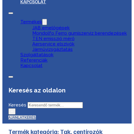
KAPCSOLAT
Termékek
JAB emelőgépek
Mondolfo Ferro gumiszerviz berendezések
TEN emisszió mérő
Aerservice elszívók
Járművizsgáztatás
Szolgáltatások
Referenciák
Kapcsolat
Keresés az oldalon
Keresés
×
AJÁNLATKÉRÉS
Termék kategória:
Tgk. centírozók