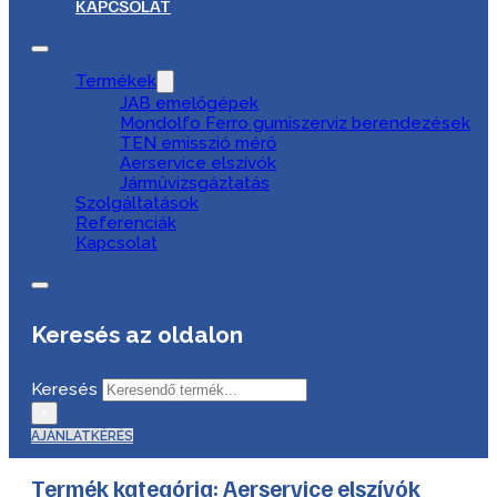
KAPCSOLAT
Termékek
JAB emelőgépek
Mondolfo Ferro gumiszerviz berendezések
TEN emisszió mérő
Aerservice elszívók
Járművizsgáztatás
Szolgáltatások
Referenciák
Kapcsolat
Keresés az oldalon
Keresés
×
AJÁNLATKÉRÉS
Termék kategória:
Aerservice elszívók