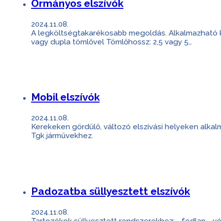
Ormányos elszívók
2024.11.08.
A legköltségtakarékosabb megoldás. Alkalmazható k
vagy dupla tömlővel Tömlőhossz: 2,5 vagy 5…
Mobil elszívók
2024.11.08.
Kerekeken gördülő, változó elszívási helyeken alka
Tgk járművekhez.
Padozatba süllyesztett elszívók
2024.11.08.
Tartozékok süllyesztett rendszerekhez: - fedlap - vé