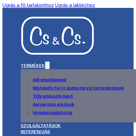
Ugrás a fő tartalomhoz
Ugrás a lábléchez
TERMÉKEK
JAB emelőgépek
Mondolfo Ferro gumiszerviz berendezések
TEN emisszió mérő
Aerservice elszívók
Járművizsgáztatás
SZOLGÁLTATÁSOK
REFERENCIÁK