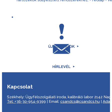
Kapcsolat
Székhely: Ügyfélszolgálati iroda, kalibráló labor 2142 Nagyta
Tel: +36-30-954-9399
| Email:
csandcs@csandcs.hu
|
Adat