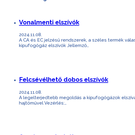
Vonalmenti elszívók
2024.11.08.
A CA és EC jelzésű rendszerek, a széles termék vál
kipufogógáz elszívók Jellemző…
Felcsévélhető dobos elszívók
2024.11.08.
A legelterjedtebb megoldás a kipufogógázok elszívá
hajtóművel Vezérlés:…