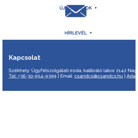
Kapcsolat
Székhely: Ügyfélszolgálati iroda, kalibráló labor 2142 Nagyta
Tel: +36-30-954-9399
| Email:
csandcs@csandcs.hu
|
Adat