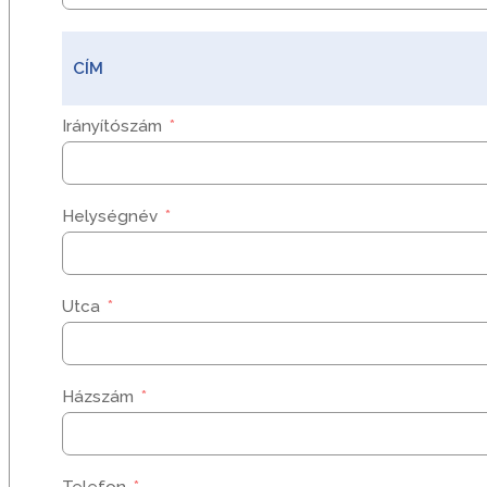
CÍM
Irányítószám
Helységnév
Utca
Házszám