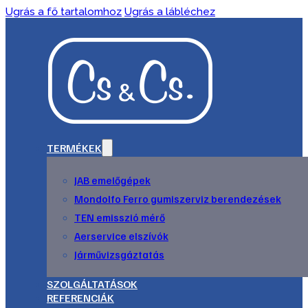
Ugrás a fő tartalomhoz
Ugrás a lábléchez
TERMÉKEK
JAB emelőgépek
Mondolfo Ferro gumiszerviz berendezések
TEN emisszió mérő
Aerservice elszívók
Járművizsgáztatás
SZOLGÁLTATÁSOK
REFERENCIÁK