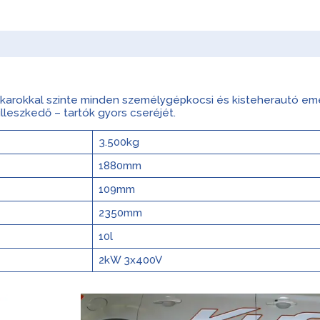
karokkal szinte minden személygépkocsi és kisteherautó emel
illeszkedő – tartók gyors cseréjét.
3.500kg
1880mm
109mm
2350mm
10l
2kW 3x400V