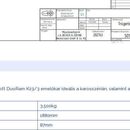
átott DuoRam K23/3 emelőkar ideális a karosszérián, valamint
3.500kg
1880mm
87mm