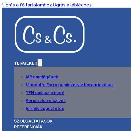
Ugrás a fő tartalomhoz
Ugrás a lábléchez
TERMÉKEK
JAB emelőgépek
Mondolfo Ferro gumiszerviz berendezések
TEN emisszió mérő
Aerservice elszívók
Járművizsgáztatás
SZOLGÁLTATÁSOK
REFERENCIÁK